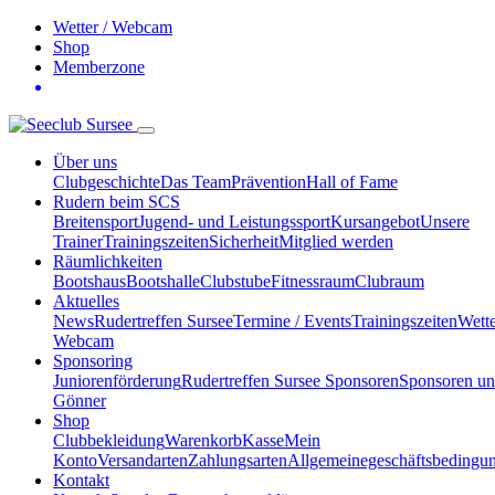
Wetter / Webcam
Shop
Memberzone
Über uns
Clubgeschichte
Das Team
Prävention
Hall of Fame
Rudern beim SCS
Breitensport
Jugend- und Leistungssport
Kursangebot
Unsere
Trainer
Trainingszeiten
Sicherheit
Mitglied werden
Räumlichkeiten
Bootshaus
Bootshalle
Clubstube
Fitnessraum
Clubraum
Aktuelles
News
Rudertreffen Sursee
Termine / Events
Trainingszeiten
Wette
Webcam
Sponsoring
Juniorenförderung
Rudertreffen Sursee Sponsoren
Sponsoren u
Gönner
Shop
Clubbekleidung
Warenkorb
Kasse
Mein
Konto
Versandarten
Zahlungsarten
Allgemeinegeschäftsbedingu
Kontakt