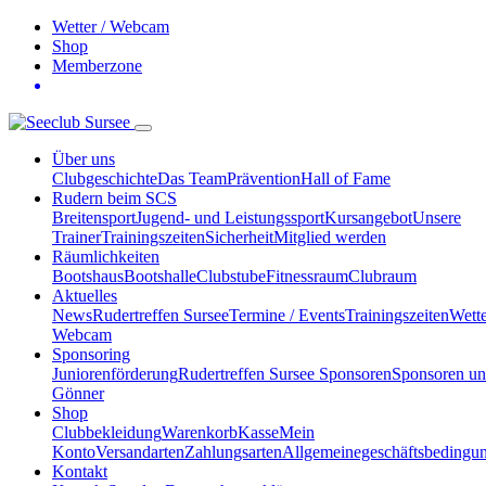
Wetter / Webcam
Shop
Memberzone
Über uns
Clubgeschichte
Das Team
Prävention
Hall of Fame
Rudern beim SCS
Breitensport
Jugend- und Leistungssport
Kursangebot
Unsere
Trainer
Trainingszeiten
Sicherheit
Mitglied werden
Räumlichkeiten
Bootshaus
Bootshalle
Clubstube
Fitnessraum
Clubraum
Aktuelles
News
Rudertreffen Sursee
Termine / Events
Trainingszeiten
Wette
Webcam
Sponsoring
Juniorenförderung
Rudertreffen Sursee Sponsoren
Sponsoren u
Gönner
Shop
Clubbekleidung
Warenkorb
Kasse
Mein
Konto
Versandarten
Zahlungsarten
Allgemeinegeschäftsbedingu
Kontakt