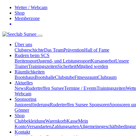
Wetter / Webcam
Shop
Memberzone
Über uns
Clubgeschichte
Das Team
Prävention
Hall of Fame
Rudern beim SCS
Breitensport
Jugend- und Leistungssport
Kursangebot
Unsere
Trainer
Trainingszeiten
Sicherheit
Mitglied werden
Räumlichkeiten
Bootshaus
Bootshalle
Clubstube
Fitnessraum
Clubraum
Aktuelles
News
Rudertreffen Sursee
Termine / Events
Trainingszeiten
Wette
Webcam
Sponsoring
Juniorenförderung
Rudertreffen Sursee Sponsoren
Sponsoren u
Gönner
Shop
Clubbekleidung
Warenkorb
Kasse
Mein
Konto
Versandarten
Zahlungsarten
Allgemeinegeschäftsbedingu
Kontakt