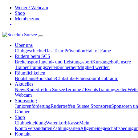
Wetter / Webcam
Shop
Memberzone
Über uns
Clubgeschichte
Das Team
Prävention
Hall of Fame
Rudern beim SCS
Breitensport
Jugend- und Leistungssport
Kursangebot
Unsere
Trainer
Trainingszeiten
Sicherheit
Mitglied werden
Räumlichkeiten
Bootshaus
Bootshalle
Clubstube
Fitnessraum
Clubraum
Aktuelles
News
Rudertreffen Sursee
Termine / Events
Trainingszeiten
Wette
Webcam
Sponsoring
Juniorenförderung
Rudertreffen Sursee Sponsoren
Sponsoren u
Gönner
Shop
Clubbekleidung
Warenkorb
Kasse
Mein
Konto
Versandarten
Zahlungsarten
Allgemeinegeschäftsbedingu
Kontakt