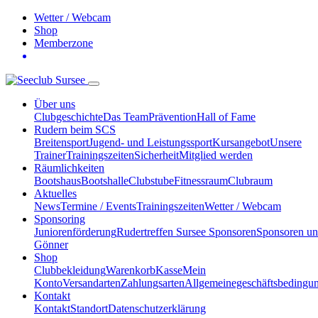
Wetter / Webcam
Shop
Memberzone
Über uns
Clubgeschichte
Das Team
Prävention
Hall of Fame
Rudern beim SCS
Breitensport
Jugend- und Leistungssport
Kursangebot
Unsere
Trainer
Trainingszeiten
Sicherheit
Mitglied werden
Räumlichkeiten
Bootshaus
Bootshalle
Clubstube
Fitnessraum
Clubraum
Aktuelles
News
Termine / Events
Trainingszeiten
Wetter / Webcam
Sponsoring
Juniorenförderung
Rudertreffen Sursee Sponsoren
Sponsoren u
Gönner
Shop
Clubbekleidung
Warenkorb
Kasse
Mein
Konto
Versandarten
Zahlungsarten
Allgemeinegeschäftsbedingu
Kontakt
Kontakt
Standort
Datenschutzerklärung