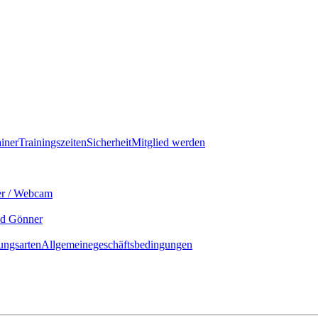
iner
Trainingszeiten
Sicherheit
Mitglied werden
er / Webcam
nd Gönner
ungsarten
Allgemeinegeschäftsbedingungen