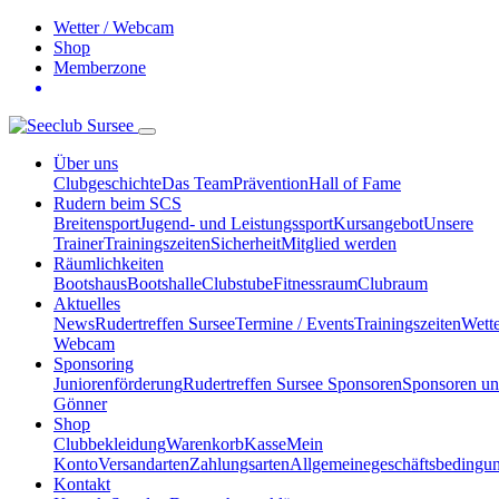
Wetter / Webcam
Shop
Memberzone
Über uns
Clubgeschichte
Das Team
Prävention
Hall of Fame
Rudern beim SCS
Breitensport
Jugend- und Leistungssport
Kursangebot
Unsere
Trainer
Trainingszeiten
Sicherheit
Mitglied werden
Räumlichkeiten
Bootshaus
Bootshalle
Clubstube
Fitnessraum
Clubraum
Aktuelles
News
Rudertreffen Sursee
Termine / Events
Trainingszeiten
Wette
Webcam
Sponsoring
Juniorenförderung
Rudertreffen Sursee Sponsoren
Sponsoren u
Gönner
Shop
Clubbekleidung
Warenkorb
Kasse
Mein
Konto
Versandarten
Zahlungsarten
Allgemeinegeschäftsbedingu
Kontakt